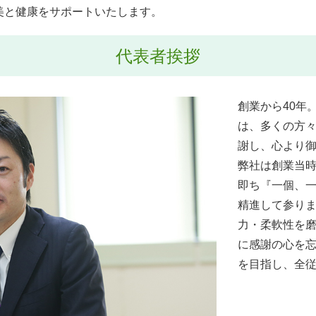
美と健康をサポートいたします。
代表者挨拶
創業から40年
は、多くの方
謝し、心より
弊社は創業当
即ち『一個、
精進して参り
力・柔軟性を
に感謝の心を
を目指し、全