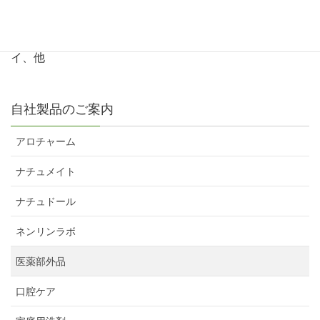
メラニン生成を抑えシミ、くすみを抑える美容液
保湿成分：ビタミンC誘導体、グリチルリチン酸2K、ホエ
イ、他
自社製品のご案内
アロチャーム
ナチュメイト
ナチュドール
ネンリンラボ
医薬部外品
口腔ケア