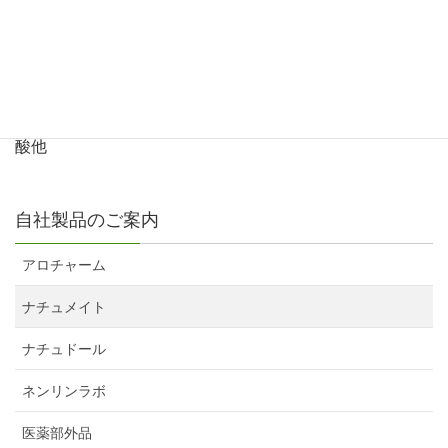
ファンデーション
内容量：60g
紫外線から肌を守る高保湿クリームファンデーション
保湿成分：オリーブスクワラン、コラーゲン、ヒアルロン
酸他
自社製品のご案内
アロチャーム
ナチュメイト
ナチュドール
ネンリンラボ
医薬部外品